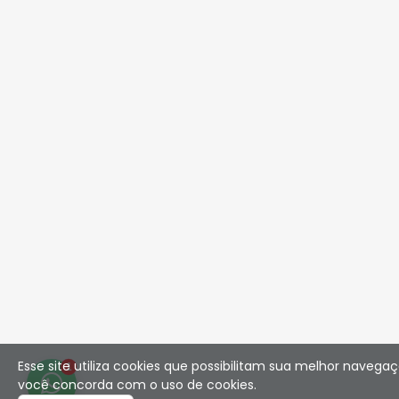
Esse site utiliza cookies que possibilitam sua melhor navegaç
1
você concorda com o uso de cookies.